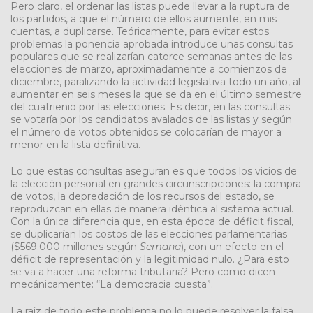
Pero claro, el ordenar las listas puede llevar a la ruptura de
los partidos, a que el número de ellos aumente, en mis
cuentas, a duplicarse. Teóricamente, para evitar estos
problemas la ponencia aprobada introduce unas consultas
populares que se realizarían catorce semanas antes de las
elecciones de marzo, aproximadamente a comienzos de
diciembre, paralizando la actividad legislativa todo un año, al
aumentar en seis meses la que se da en el último semestre
del cuatrienio por las elecciones. Es decir, en las consultas
se votaría por los candidatos avalados de las listas y según
el número de votos obtenidos se colocarían de mayor a
menor en la lista definitiva.
Lo que estas consultas aseguran es que todos los vicios de
la elección personal en grandes circunscripciones: la compra
de votos, la depredación de los recursos del estado, se
reproduzcan en ellas de manera idéntica al sistema actual.
Con la única diferencia que, en esta época de déficit fiscal,
se duplicarían los costos de las elecciones parlamentarias
($569.000 millones según
Semana
), con un efecto en el
déficit de representación y la legitimidad nulo. ¿Para esto
se va a hacer una reforma tributaria? Pero como dicen
mecánicamente: “La democracia cuesta”.
La raíz de todo este problema no lo puede resolver la falsa