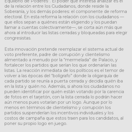
Equilibrio de Poderes”. El poder que interesa analizar es el
de la relación entre los Ciudadanos, donde reside la
Soberanía, y los demás poderes: el componente de reforma
electoral. En esta reforma la relación con los ciudadanos —
que ellos sepan a quiénes están eligiendo y los puedan
llamar a cuentas colectivamente—, se corta aún más que
ahora al introducir las listas cerradas y bloqueadas para elegir
congresistas.
Esta innovación pretende reemplazar el sistema actual de
voto preferente, padre de corrupción y clientelismo
alimentado a menudo por la “mermelada” de Palacio, y
fortalecer los partidos que serían los que ordenarían las
listas. La reacción inmediata de los políticos es el temor de
volver a las épocas del “bolígrafo” donde la oligarquía de
cada partido se reunía a puerta cerrada y decidía quién iba
en la lista y quién no. Además, si ahora los ciudadanos no
pueden identificar por quién están votando por la carencia
de fotos en el tarjetón, con la lista cerrada lo podrán hacer
aún menos pues votarían por un logo. Aunque por lo
menos en términos de clientelismo y corrupción los
partidos suspenderían los incentivos individuales y los
costos de campaña que estos traen para los candidatos, al
poner su propio logo en juego.