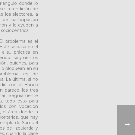
riángulo donde lo
ice la rendición de
e los electores, la
 de participación
ción y le ayuden a
 sociocéntrica.
El problema es el
Este se basa en el
a a su práctica en
tiendo segmentos
ión, quienes, para
 lo bloquean en su
 problema es de
 La última, si no
cedió con el Banco
 parece, los tres
irman. Seguramente
a, todo esto para
idos con vocación
, el área donde la
oritarios, que hay
ejemplo de Samuel
s de izquierda y
es, cuando la clase