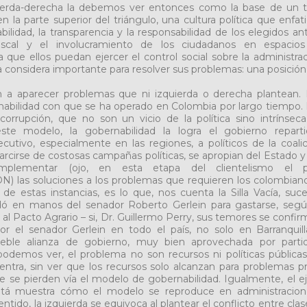
uierda-derecha la debemos ver entonces como la base de un t
n la parte superior del triángulo, una cultura política que enfat
bilidad, la transparencia y la responsabilidad de los elegidos ant
fiscal y el involucramiento de los ciudadanos en espacios
a que ellos puedan ejercer el control social sobre la administra
lla considera importante para resolver sus problemas: una posición
 a aparecer problemas que ni izquierda o derecha plantean. 
bilidad con que se ha operado en Colombia por largo tiempo. 
 corrupción, que no son un vicio de la política sino intrínsec
ste modelo, la gobernabilidad la logra el gobierno repar
cutivo, especialmente en las regiones, a políticos de la coalic
arcirse de costosas campañas políticas, se apropian del Estado y
mplementar (ojo, en esta etapa del clientelismo el
las soluciones a los problemas que requieren los colombianos.
de estas instancias, es lo que, nos cuenta la Silla Vacía, su
dó en manos del senador Roberto Gerlein para gastarse, según
 al Pacto Agrario – si, Dr. Guillermo Perry, sus temores se conf
r el senador Gerlein en todo el país, no solo en Barranquill
deble alianza de gobierno, muy bien aprovechada por part
odemos ver, el problema no son recursos ni políticas públicas
entra, sin ver que los recursos solo alcanzan para problemas pri
e se pierden vía el modelo de gobernabilidad. Igualmente, el 
á muestra cómo el modelo se reproduce en administracione
ntido, la izquierda se equivoca al plantear el conflicto entre clas