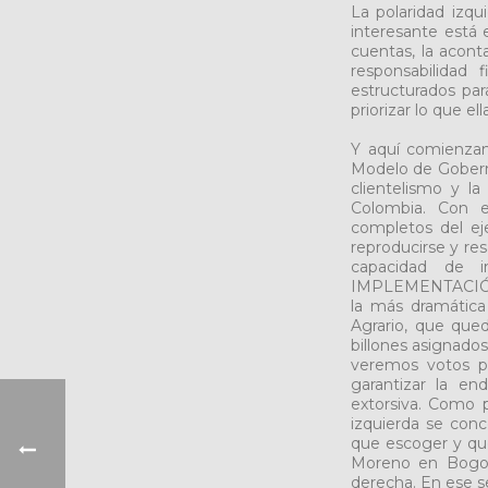
La polaridad izq
interesante está e
cuentas, la aconta
responsabilidad 
estructurados par
priorizar lo que e
Y aquí comienzan
Modelo de Goberna
clientelismo y la
Colombia. Con e
completos del eje
reproducirse y res
capacidad de i
IMPLEMENTACIÓN) 
la más dramática 
Agrario, que que
billones asignados
veremos votos po
garantizar la en
extorsiva. Como p
izquierda se conc
que escoger y qu
Moreno en Bogot
derecha. En ese se