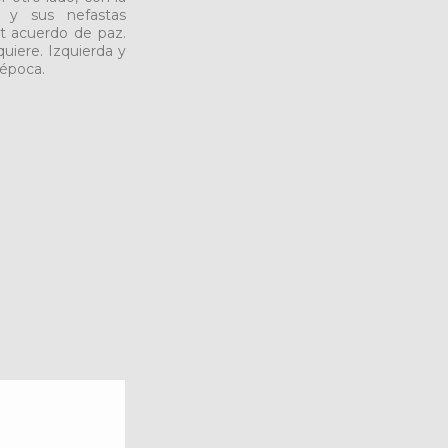
mo y sus nefastas
t acuerdo de paz.
uiere. Izquierda y
 época.