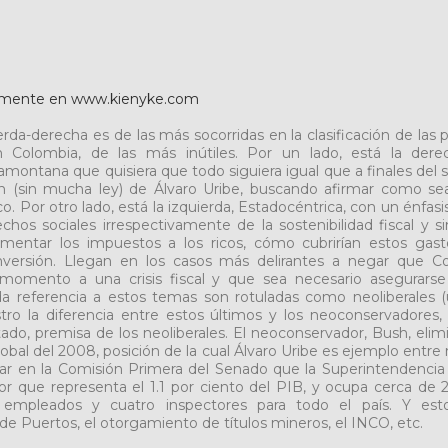
almente en www.kienyke.com
erda-derecha es de las más socorridas en la clasificación de las p
Colombia, de las más inútiles. Por un lado, está la dere
tramontana que quisiera que todo siguiera igual que a finales del si
n (sin mucha ley) de Álvaro Uribe, buscando afirmar como se
. Por otro lado, está la izquierda, Estadocéntrica, con un énfas
echos sociales irrespectivamente de la sostenibilidad fiscal y s
umentar los impuestos a los ricos, cómo cubrirían estos gast
inversión. Llegan en los casos más delirantes a negar que 
momento a una crisis fiscal y que sea necesario asegurar
oda referencia a estos temas son rotuladas como neoliberales (u
tro la diferencia entre estos últimos y los neoconservadores,
ado, premisa de los neoliberales. El neoconservador, Bush, elimi
global del 2008, posición de la cual Álvaro Uribe es ejemplo entre
r en la Comisión Primera del Senado que la Superintendencia d
or que representa el 1.1 por ciento del PIB, y ocupa cerca de
empleados y cuatro inspectores para todo el país. Y est
de Puertos, el otorgamiento de títulos mineros, el INCO, etc.