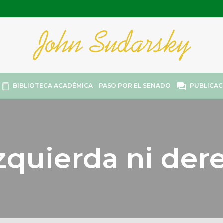
BIBLIOTECA ACADÉMICA
PASO POR EL SENADO
PUBLICAC
izquierda ni der