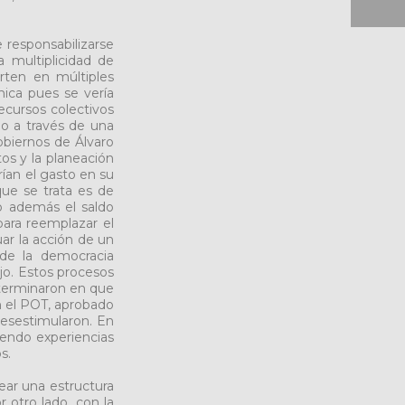
 responsabilizarse
 multiplicidad de
rten en múltiples
mica pues se vería
ecursos colectivos
do a través de una
obiernos de Álvaro
tos y la planeación
rían el gasto en su
 que se trata es de
do además el saldo
para reemplazar el
uar la acción de un
 de la democracia
ajo. Estos procesos
 terminaron en que
n el POT, aprobado
desestimularon. En
iendo experiencias
s.
ear una estructura
or otro lado, con la