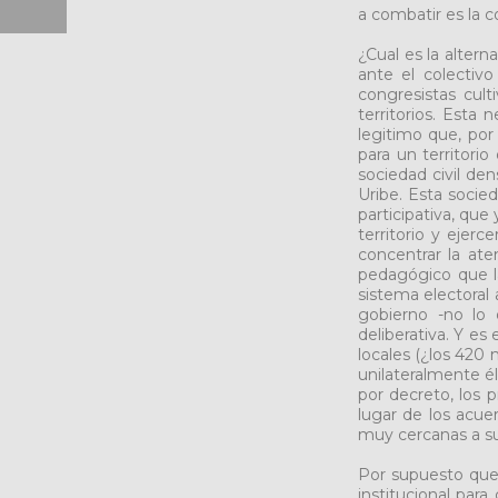
a combatir es la co
¿Cual es la alter
ante el colectiv
congresistas cul
territorios. Esta
legitimo que, por
para un territori
sociedad civil de
Uribe. Esta socied
participativa, que
territorio y ejerc
concentrar la ate
pedagógico que la
sistema electoral
gobierno -no lo 
deliberativa. Y es
locales (¿los 420
unilateralmente é
por decreto, los 
lugar de los acue
muy cercanas a su
Por supuesto que 
institucional para 