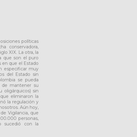
osiciones políticas
cha conservadora,
glo XIX. La otra, la
a que son el puro
is en que el Estado
in especificar muy
os del Estado sin
Colombia se pueda
se de mantener su
 oligárquicos) sin
 que eliminaron la
nó la regulación y
 nosotros. Aún hoy,
e Vigilancia, que
 200.000 personas,
o sucedió con la