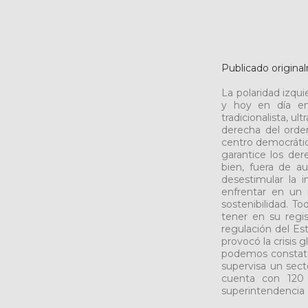
Publicado origin
La polaridad izqui
y hoy en día en 
tradicionalista, ul
derecha del orde
centro democrático
garantice los der
bien, fuera de a
desestimular la 
enfrentar en un 
sostenibilidad. T
tener en su regis
regulación del Est
provocó la crisis 
podemos constata
supervisa un sect
cuenta con 120 
superintendencia 