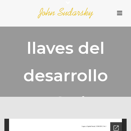
Social: las
llaves del
desarrollo
económico y
social