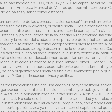
ual se han medido en 1997, el 2005 y el 2011el capital social de C
rar con la Encuesta Mundial de Valores que permite comparar 
de de países y saber cómo estamos.
l armamentario de las ciencias sociales se diseñó un instrument
nes sociales muy diversas, el capital social. Diez dimensiones c
elaciones entre personas, comenzando con la participación cívic
ntarias) y política, amén de la solidaridad y reciprocidad, las rel
ticales y la noción del ciudadano responsable de lo público. Los 
nsparencia se miden, así como componentes diversos frente a lo
isis estadísticos se logró discernir que lo que pensamos era Cap
es factores: el capital social mismo, el que hay frente a la instit
 otro elemento, un descubrimiento, que llamamos Fenoval: fe 
lidada, que coloquialmente se puede llamar “Comer Cuento”. O
n Fenoval vive en las nubes, especialmente por su aislamiento y 
a, no con organizaciones sociales sino exclusivamente por lo que
noval? Con participación cívica y política.
 las tres mediciones indican una cada vez mayor desmovilización 
rganizaciones voluntarias ha caído a la mitad y el trabajo volunta
 el 48 % de la población medida, a tan solo el16 % en el 2011. Un
ital social. No solo eso. Los elementos de solidaridad y de relac
la institucionalidad, la cual va por su propio lado, con grandes caí
 La participación cívica ya no se vincula con el capital social que 