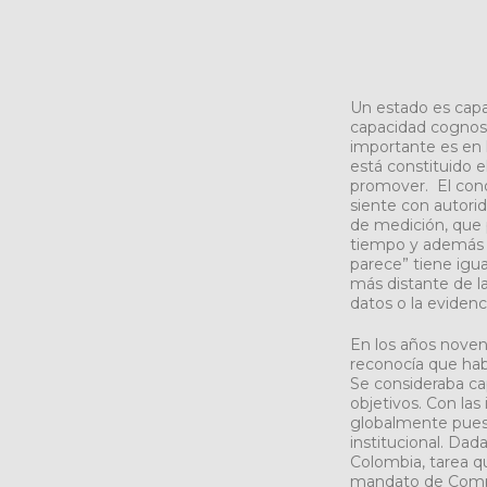
Un estado es capaz
capacidad cognosci
importante es en l
está constituido e
promover. El conoc
siente con autorid
de medición, que p
tiempo y además c
parece” tiene igu
más distante de la
datos o la evidenc
En los años noven
reconocía que habí
Se consideraba capi
objetivos. Con la
globalmente pues 
institucional. Da
Colombia, tarea 
mandato de Compes