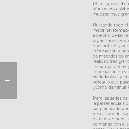
(Barcas), con el c
afortunado colabo
muestra muy gran
Utilizando todo e
medir, en formacio
espectro de las r
organizaciones volu
horizontales y ver
información y tra
de métodos de anál
realidad tres grand
llamamos Confié y
información no va
ciudadanía alta e
validar lo que pas
¿Como disminuir Fe
Pero las series de
la pertenencia a o
ser practicado por
descalabro del cap
estar integrados a 
confianza con ella.