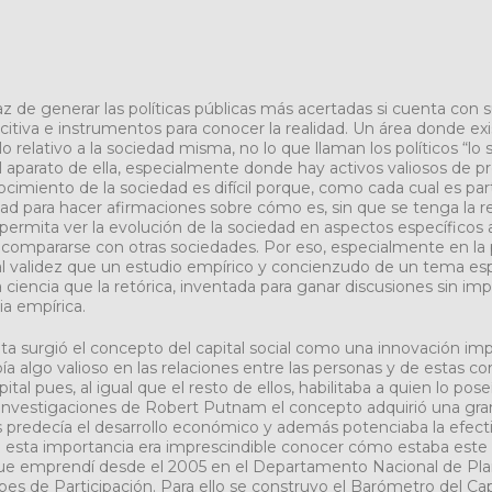
 de generar las políticas públicas más acertadas si cuenta con s
tiva e instrumentos para conocer la realidad. Un área donde exis
o relativo a la sociedad misma, no lo que llaman los políticos “lo
l aparato de ella, especialmente donde hay activos valiosos de p
imiento de la sociedad es difícil porque, como cada cual es part
ad para hacer afirmaciones sobre cómo es, sin que se tenga la re
ermita ver la evolución de la sociedad en aspectos específicos a
ompararse con otras sociedades. Por eso, especialmente en la p
al validez que un estudio empírico y concienzudo de un tema es
 ciencia que la retórica, inventada para ganar discusiones sin impo
ia empírica.
ta surgió el concepto del capital social como una innovación im
a algo valioso en las relaciones entre las personas y de estas con
tal pues, al igual que el resto de ellos, habilitaba a quien lo pose
s investigaciones de Robert Putnam el concepto adquirió una gra
predecía el desarrollo económico y además potenciaba la efect
da esta importancia era imprescindible conocer cómo estaba este 
que emprendí desde el 2005 en el Departamento Nacional de Pla
 de Participación. Para ello se construyo el Barómetro del Capi