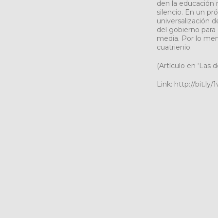
den la educación 
silencio. En un p
universalización d
del gobierno para 
media. Por lo men
cuatrienio.
(Artículo en ‘Las 
Link: http://bit.l