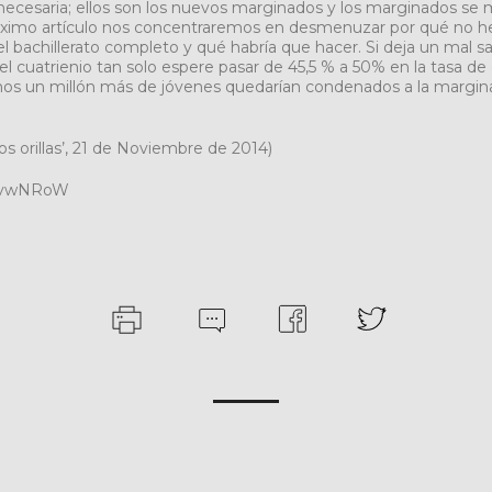
necesaria; ellos son los nuevos marginados y los marginados se
róximo artículo nos concentraremos en desmenuzar por qué no h
el bachillerato completo y qué habría que hacer. Si deja un mal 
el cuatrienio tan solo espere pasar de 45,5 % a 50% en la tasa de
os un millón más de jóvenes quedarían condenados a la margina
dos orillas’, 21 de Noviembre de 2014)
y/1vwNRoW