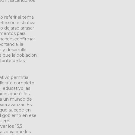
 2011, sacándonos
 referir al tema
flexión instintiva
 dejarse arrasar
ementos para
rmar/desconfirmar
rtancia: la
 y desarrollo
e que la población
tante de las
ativo permitía
illerato completo
l educativo las
des que él les
a a un mundo de
para avanzar. Es
r que sucede en
el gobierno en ese
uiere
er los 15,5
as para que les