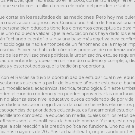
os Fenoval, que había subido en el 2005, comenzó a bajar en el
o que se dio con la fallida tercera elección del presidente Uribe.
e cortar en los resultados de las mediciones. Pero hoy me quiero
la movilización cognoscitiva. Cuando uno habla de Fenoval una re
a persona bien educada tiene los elementos conceptuales para no
ue uno no pueda validar, Que la educación nos haya dado los el
stán “echando cuento” o si hay una base más objetiva para confi
n sociología se habla entonces de un fenómeno de la mayor impo
oscitiva. Si bien se habla de cómo los procesos de modernización
de las movilizaciones políticas, la urbanización, etc., se requier
idad de entender y operar en un mundo moderno y complejo, dis
cas y estereotipadas que la tradición proporciona.
con el Barcas se tuvo la oportunidad de estudiar cuál nivel educ
scubrimos que eran a partir de los once años de estudio: el bach
sus modalidades, académica, técnica, tecnológica. Sin este umbra
enden el mundo moderno y no pueden aprovechar las oportunida
en no alcanza este nivel educativo queda condenado de por vid
 verdadera exclusión cognitiva sin la cual no tiene los elementos 
a escogencias de prioridades educativas, es fundamental estudia
achillerato completo, la educación media, cuales son los retos d
ficaces son tales políticas a la hora de priorizar. Y claro, esto req
e la sola reacción a la presión política no funciona. Uno no va a v
bianos mayores de 20 años sin bachillerato, organizando protest