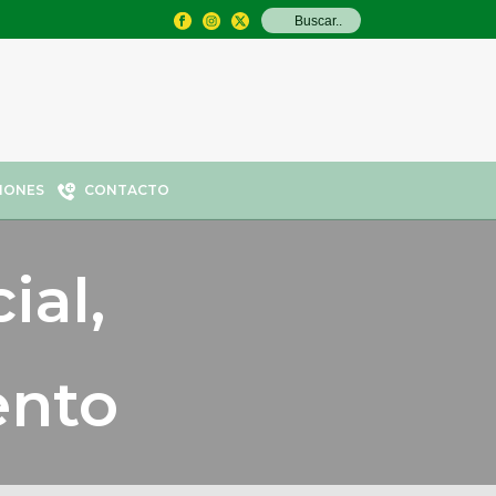
IONES
CONTACTO
ial,
ento