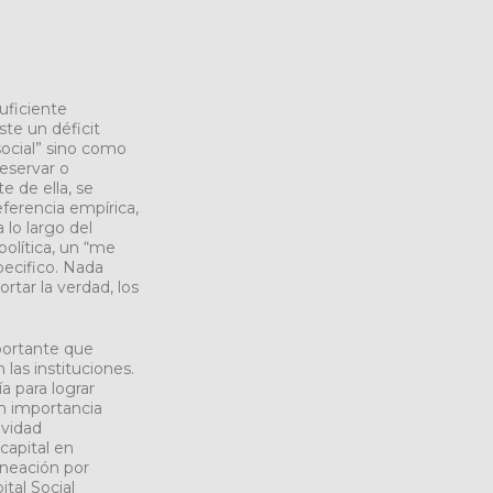
uficiente
te un déficit
 social” sino como
reservar o
e de ella, se
ferencia empírica,
 lo largo del
olítica, un “me
pecifico. Nada
rtar la verdad, los
portante que
 las instituciones.
ía para lograr
n importancia
ividad
capital en
neación por
tal Social