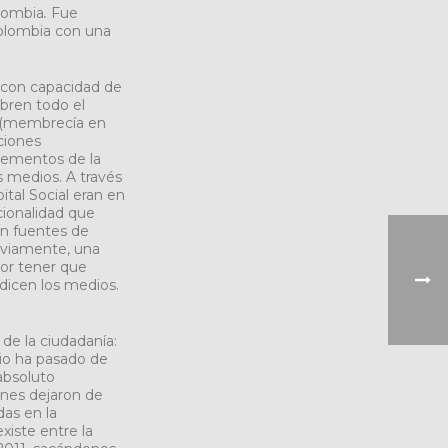
olombia
.
Fue
Colombia con una
o con capacidad de
ubren todo el
a (membrecía en
aciones
elementos de la
s medios. A través
ital Social eran en
ucionalidad que
en fuentes de
bviamente, una
por tener que
 dicen los medios.
de la ciudadanía:
rio ha pasado de
 absoluto
iones dejaron de
das en la
existe entre la