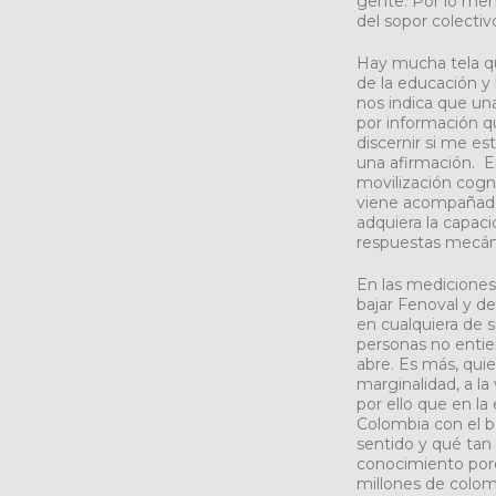
gente. Por lo men
del sopor colectiv
Hay mucha tela qu
de la educación y 
nos indica que un
por información q
discernir si me e
una afirmación. E
movilización cogn
viene acompañados 
adquiera la capac
respuestas mecáni
En las mediciones 
bajar Fenoval y de
en cualquiera de 
personas no enti
abre. Es más, qui
marginalidad, a la
por ello que en l
Colombia con el b
sentido y qué tan e
conocimiento porqu
millones de colom